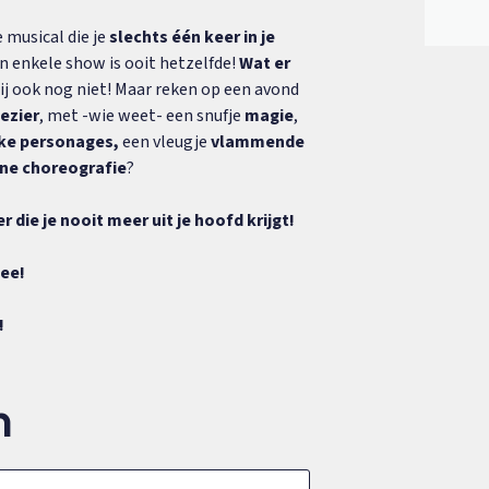
musical die je
slechts één keer in je
 enkele show is ooit hetzelfde!
Wat er
j ook nog niet! Maar reken op een avond
ezier
, met -wie weet- een snufje
magie
,
ke personages,
een vleugje
vlammende
ne
choreografie
?
 die je nooit meer uit je hoofd krijgt!
see!
!
n