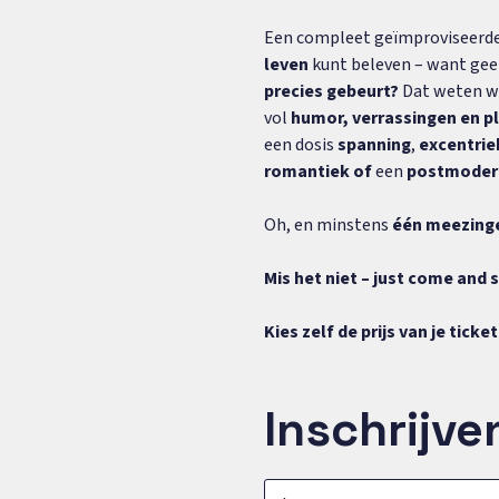
Een compleet geïmproviseerde 
leven
kunt beleven – want geen
precies gebeurt?
Dat weten wi
vol
humor, verrassingen en pl
een dosis
spanning
,
excentrie
romantiek of
een
postmoder
Oh, en minstens
één meezinger
Mis het niet – just come and 
Kies zelf de prijs van je ticket
Inschrijve