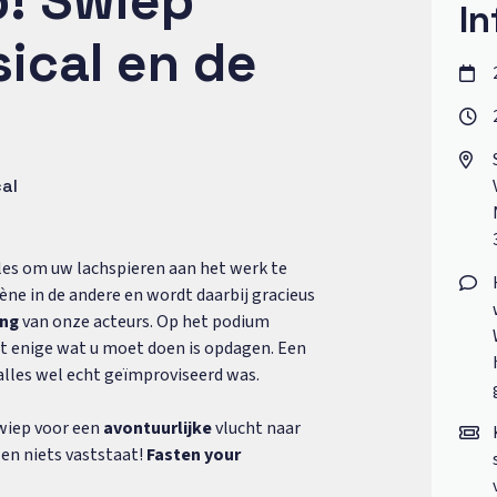
! Swiep
In
ical en de
al
les om uw lachspieren aan het werk te
ène in de andere en wordt daarbij gracieus
ing
van onze acteurs. Op het podium
et enige wat u moet doen is opdagen. Een
t alles wel echt geïmproviseerd was.
wiep voor een
avontuurlijke
vlucht naar
 en niets vaststaat!
Fasten your