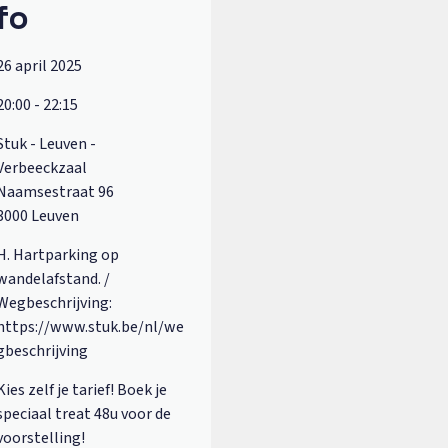
fo
26 april 2025
20:00 - 22:15
Stuk - Leuven -
Verbeeckzaal
Naamsestraat 96
3000 Leuven
H. Hartparking op
wandelafstand. /
Wegbeschrijving:
https://www.stuk.be/nl/we
gbeschrijving
Kies zelf je tarief! Boek je
speciaal treat 48u voor de
voorstelling!