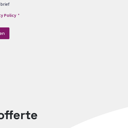
brief
cy Policy
en
offerte